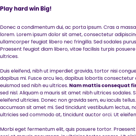
Play hard win Big!
Donec a condimentum dui, ac porta ipsum. Cras a massa nec 
lorem. Lorem ipsum dolor sit amet, consectetur adipiscin
ullamcorper feugiat libero nec fringilla. Sed sodales pu
Praesent feugiat diam libero, vitae facilisis turpis posue
ultrices.
Duis eleifend, nibh ut imperdiet gravida, tortor nisi cong
dapibus mi. Fusce arcu leo, dapibus lobortis consectetur a
euismod sed nibh eu ultrices.
Nam mattis consequat fi
sed nisl. Aliquam a mauris sit amet nibh ultrices sodales.
eleifend ultricies. Donec non gravida sem, eu iaculis tel
accumsan sit amet mi. Sed tincidunt vestibulum lectus, no
ultricies sed commodo at, tincidunt auctor orci. Ut eleif
Morbi eget fermentum elit, quis posuere tortor. Praes