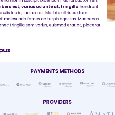
eifend nibh in suscipit bibendum. Morbi auctor sem
bero est, varius ac ante at, fringilla
hendrerit
is leo in, lacinia nisi. Morbi a ultrices diam.
et malesuada fames ac turpis egestas. Maecenas
Donec fringilla sem varius, euismod erat at, placerat
mpus
PAYMENTS METHODS
PROVIDERS