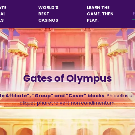
ATE
WORLD’S
LEARN THE
AL
BEST
GAME. THEN
KS
CASINOS
PLAY.
Gates of Olympus
e Affiliate”, “Group” and “Cover” blocks.
Phasellus ut
aliquet pharetra velit non condimentum.