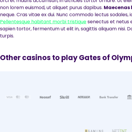
orci et mauris accumsan, in ultricies tortor ornare. Ut el
non lorem euismod, ut aliquet purus dapibus.
Maecenas li
neque. Cras vitae ex dui. Nunc commodo lectus sodales, iacul
Pellentesque habitant morbi tristique
senectus et netus 
sapien tortor, fermentum ut elit in, sagittis aliquam nisi. 
turpis.
Other casinos to play Gates of Oly