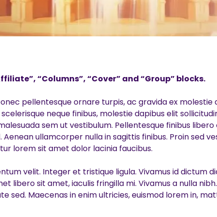
ffiliate”, “Columns”, “Cover” and “Group” blocks.
onec pellentesque ornare turpis, ac gravida ex molestie qui
lerisque neque finibus, molestie dapibus elit sollicitudin
 malesuada sem ut vestibulum. Pellentesque finibus libero
enean ullamcorper nulla in sagittis finibus. Proin sed v
ur lorem sit amet dolor lacinia faucibus.
tum velit. Integer et tristique ligula. Vivamus id dictum 
t libero sit amet, iaculis fringilla mi. Vivamus a nulla nib
e sed. Maecenas in enim ultricies, euismod lorem in, matt