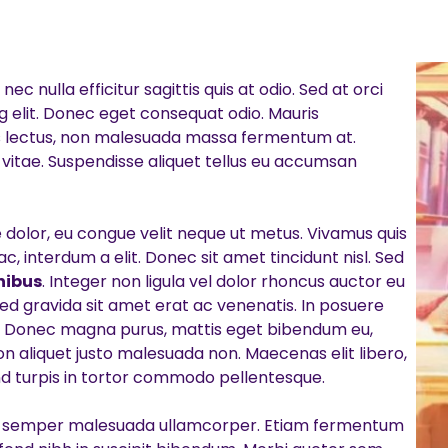
nulla efficitur sagittis quis at odio. Sed at orci
g elit. Donec eget consequat odio. Mauris
rus lectus, non malesuada massa fermentum at.
re vitae. Suspendisse aliquet tellus eu accumsan
ue dolor, eu congue velit neque ut metus. Vivamus quis
c, interdum a elit. Donec sit amet tincidunt nisl. Sed
nibus
. Integer non ligula vel dolor rhoncus auctor eu
 Sed gravida sit amet erat ac venenatis. In posuere
lus. Donec magna purus, mattis eget bibendum eu,
n aliquet justo malesuada non. Maecenas elit libero,
end turpis in tortor commodo pellentesque.
ent semper malesuada ullamcorper. Etiam fermentum