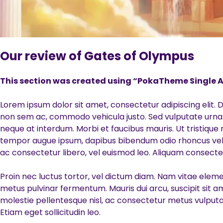
Our review of Gates of Olympus
This section was created using “PokaTheme Single A
Lorem ipsum dolor sit amet, consectetur adipiscing elit. D
non sem ac, commodo vehicula justo. Sed vulputate urna sce
neque at interdum. Morbi et faucibus mauris. Ut tristique
tempor augue ipsum, dapibus bibendum odio rhoncus vel. A
ac consectetur libero, vel euismod leo. Aliquam consectet
Proin nec luctus tortor, vel dictum diam. Nam vitae elemen
metus pulvinar fermentum. Mauris dui arcu, suscipit sit ame
molestie pellentesque nisl, ac consectetur metus vulputat
Etiam eget sollicitudin leo.