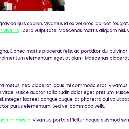
avida quis sapien. Vivamus id ex vel eros laoreet feugia
t viverra
libero vulputate. Maecenas mattis aliquam nisi, v
gna. Donec mattis placerat felis, ac porttitor dui pulvinar
 condimentum elementum eget at diam. Maecenas placerat s
erra metus, nec placerat lacus mi commodo erat. Vivamus ve
 vitae. Fusce auctor sollicitudin dolor eget pretium. Fusce q
cilisi. Integer laoreet congue augue, at pharetra dui volu
s auctor purus elementum. Sed vel commodo velit.
ulvinar massa
. Vivamus porta efficitur neque euismod sem