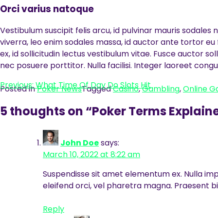
Orci varius natoque
Vestibulum suscipit felis arcu, id pulvinar mauris sodales 
viverra, leo enim sodales massa, id auctor ante tortor eu 
ex, id sollicitudin lectus vestibulum vitae. Fusce auctor sol
nec posuere porttitor. Nulla facilisi. Integer laoreet cong
Post
Previous:
What Time Of Day Do Slots Hit
Posted in
Poker News
Tagged
Casino
,
Gambling
,
Online G
navigation
5 thoughts on “
Poker Terms Explain
John Doe
says:
March 10, 2022 at 8:22 am
Suspendisse sit amet elementum ex. Nulla impe
eleifend orci, vel pharetra magna. Praesent bi
Reply