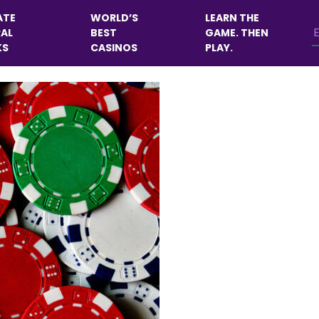
ATE
WORLD’S
LEARN THE
ead? Runner-Runner? Rainb
AL
BEST
GAME. THEN
KS
CASINOS
PLAY.