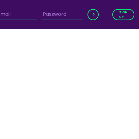
ow?
SIGN
UP