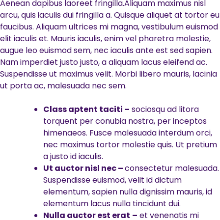
Aenean dapibus laoreet fringilla.Aliquam maximus nisl
arcu, quis iaculis dui fringilla a. Quisque aliquet at tortor eu
faucibus. Aliquam ultrices mi magna, vestibulum euismod
elit iaculis et. Mauris iaculis, enim vel pharetra molestie,
augue leo euismod sem, nec iaculis ante est sed sapien.
Nam imperdiet justo justo, a aliquam lacus eleifend ac.
Suspendisse ut maximus velit. Morbi libero mauris, lacinia
ut porta ac, malesuada nec sem.
Class aptent taciti –
sociosqu ad litora
torquent per conubia nostra, per inceptos
himenaeos. Fusce malesuada interdum orci,
nec maximus tortor molestie quis. Ut pretium
a justo id iaculis.
Ut auctor nisl nec –
consectetur malesuada.
Suspendisse euismod, velit id dictum
elementum, sapien nulla dignissim mauris, id
elementum lacus nulla tincidunt dui.
Nulla auctor est erat
–
et venenatis mi