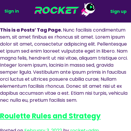
Skip
Tag:
Strategy Guide
Sign in
Sign up
to
content
This is a Posts’ Tag Page.
Nunc facilisis condimentum
sem, sit amet finibus ex rhoncus sit amet. Lorem ipsum
dolor sit amet, consectetur adipiscing elit. Pellentesque
et ipsum sed enim laoreet vulputate eget in libero. Nam
magna felis, hendrerit ut nisi vitae, aliquam tristique orci.
Integer lorem ipsum, lacinia in massa sed, gravida
semper ligula. Vestibulum ante ipsum primis in faucibus
orci luctus et ultrices posuere cubilia curae; Nullam
elementum facilisis rhoncus. Donec sit amet nisi ut ex
dapibus accumsan vitae a est. Etiam nisi turpis, vehicula
nec nulla eu, pretium facilisis sem.
Roulette Rules and Strategy
Posted on
February 3, 2022
by
rocket-adm