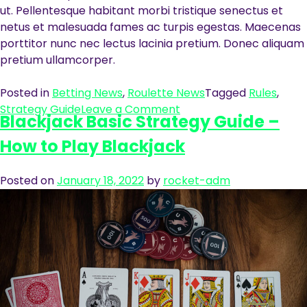
ut. Pellentesque habitant morbi tristique senectus et
netus et malesuada fames ac turpis egestas. Maecenas
porttitor nunc nec lectus lacinia pretium. Donec aliquam
pretium ullamcorper.
Posted in
Betting News
,
Roulette News
Tagged
Rules
,
on
Strategy Guide
Leave a Comment
Blackjack Basic Strategy Guide –
Roulette
Rules
How to Play Blackjack
and
Strategy
Posted on
January 18, 2022
by
rocket-adm