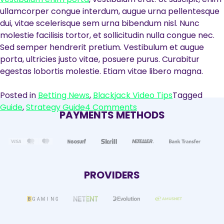
ullamcorper congue interdum, augue urna pellentesque
dui, vitae scelerisque sem urna bibendum nisl. Nunc
molestie facilisis tortor, et sollicitudin nulla congue nec.
Sed semper hendrerit pretium. Vestibulum et augue
porta, ultricies justo vitae, posuere purus. Curabitur
egestas lobortis molestie. Etiam vitae libero magna.
Posted in
Betting News
,
Blackjack Video Tips
Tagged
on
Guide
,
Strategy Guide
4 Comments
PAYMENTS METHODS
Blackjack
Basic
Strategy
Guide
–
PROVIDERS
How
to
Play
Blackjack